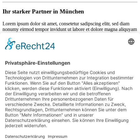
Ihr starker Partner in München
Lorem ipsum dolor sit amet, consetetur sadipscing elitr, sed diam
nonumy eirmod tempor invidunt ut labore et dolore magna aliquyam
erat, sed diam voluptua. At vero eos et accusam et justo duo dolores
et ea rebum. Stet clita kasd gubergren, no sea takimata sanctus est
Lorem ipsum dolor sit amet.
Als Mitglied können Sie mit folgendem Code 25% sparen:
132456789
Wir freuen uns auf Ihren Besuch!
Mannschaften
News
Sponsoren
Vorstand / Verein
Historie
Training
Social Life