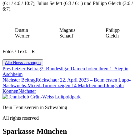
(6:1 / 4:6 / 10:7), Julius Seifert (6:3 / 6:1) und Philipp Gleich (3:6 /
6:7).
Dustin
Magnus
Philipp
Werner
Schauf
Gleich
Fotos / Text: TR
Alle News anzeigen
Prev
Letzter Beitrag
2. Bundesliga: Damen holen ihren 1. Sieg in
Aschheim
Nächster Beitrag
Rückschau: 22. April 2023 – Beim ersten Lupo-
Nachwuchs-Mixed-Turnier zeigen 14 Mädchen und Jungs ihr
Können
Nächster
Dein Tennisverein in Schwabing
All rights reserved
Sparkasse München