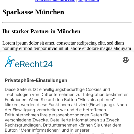
Sparkasse München
Ihr starker Partner in München
Lorem ipsum dolor sit amet, consetetur sadipscing elitr, sed diam
nonumy eirmod tempor invidunt ut labore et dolore magna aliquyam
erat, sed diam voluptua. At vero eos et accusam et justo duo dolores
et ea rebum. Stet clita kasd gubergren, no sea takimata sanctus est
Lorem ipsum dolor sit amet.
Als Mitglied können Sie mit folgendem Code 25% sparen:
132456789
Wir freuen uns auf Ihren Besuch!
Mannschaften
News
Sponsoren