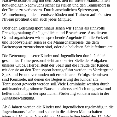
Nachwuchsförderung mit dem Ziel, den für unsere Mannschaften
notwendigen Nachwuchs sicher zu stellen und den Tennissport in
der Breite zu verbessern. Durch ansehnlichen Spitzensport,
Wahrnehmung in den Tennisverbänden und Trainern auf höchsten
Niveau profitiert dann auch jedes Mitglied.
Über den Leistungssport hinaus sehen wir Tennis als sinnvolle
Freizeitgestaltung für Jugendliche und Erwachsene. Aus diesem
Grund organisieren wir entsprechende Angebote für alle Freizeit-
und Hobbyspieler, seien es die Mannschaftsspiele, die dem
Breitensport zuzurechnen sind, oder die beliebten Schleiferlturniere.
Die Betreuung unserer Kinder und Jugendlichen durch fachlich
geschultes Trainerpersonal steht an oberster Stelle der Aufgaben
unseres Clubs. Hierbei steht der Spaß und die Freude der Kinder,
mit der sie an den Tennissport herangeführt werden im Vordergrund.
Spaß und Freude verbunden mit erreichbaren Erfolgserlebnissen
sind Kernziele, mit denen die Begeisterung der Kinder am
Tennissport geweckt werden soll.Viele Lerninhalte werden durch
aufeinander abgestimmte Bausteine altersspezifisch umgesetzt und
helfen nicht nur in der sportlichen Förderung sondern auch in der
Alltagsbewältigung.
Ab 8 Jahren werden die Kinder und Jugendlichen regelmäßig in die
Jugendmannschaften und später in die aktiven Mannschaften
integriert. Mit einer Vielzahl von Mannschaften bietet der TC GW