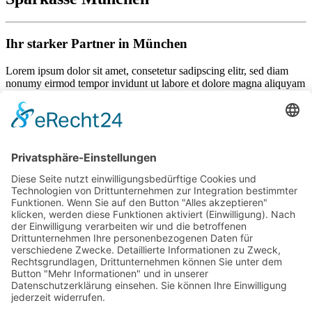
Ihr starker Partner in München
Lorem ipsum dolor sit amet, consetetur sadipscing elitr, sed diam
nonumy eirmod tempor invidunt ut labore et dolore magna aliquyam
erat, sed diam voluptua. At vero eos et accusam et justo duo dolores
et ea rebum. Stet clita kasd gubergren, no sea takimata sanctus est
Lorem ipsum dolor sit amet.
Als Mitglied können Sie mit folgendem Code 25% sparen:
132456789
Wir freuen uns auf Ihren Besuch!
Mannschaften
News
Sponsoren
Vorstand / Verein
Historie
Training