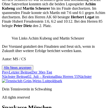
Ohne Satzverlust konnten sich die beiden Lupospieler
Achim
Kubeng
und
Martin Scheurer
bis ins Finale durchsetzen. Im
spannenden Finale konnte sich Martín mit 7:6 und 6:1 gegen Achim
durchsetzen. Bei den Herren AK 60 besiegte
Herbert Legat
im
Finale Hubert Freudenstein 1:6, 6:2 und 10:12. Bei den Herren 85
belegte
Peter Dietz
den 2. Platz.
Von Links Achim Kubeng und Martin Scheurer
Der Vorstand gratuliert den Finalisten und freut sich, wenn in
Zukunft über weitere Erfolge berichtet werden kann.
Autor: MS / CS
Alle News anzeigen
Prev
Letzter Beitrag
Der 30er-Tag
Nächster Beitrag
02. Juli – Regionalliga Herren 55
Nächster
Dein Tennisverein in Schwabing
All rights reserved
Sparkasse München