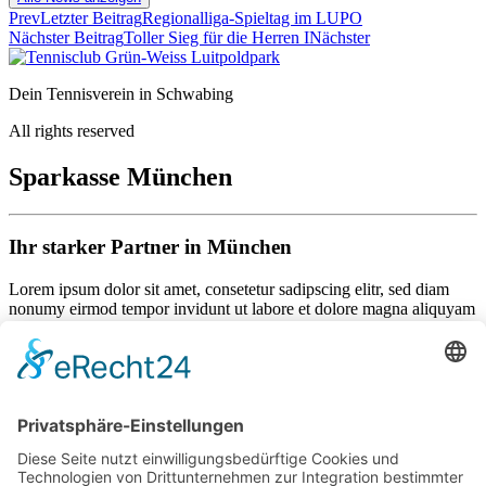
Prev
Letzter Beitrag
Regionalliga-Spieltag im LUPO
Nächster Beitrag
Toller Sieg für die Herren I
Nächster
Dein Tennisverein in Schwabing
All rights reserved
Sparkasse München
Ihr starker Partner in München
Lorem ipsum dolor sit amet, consetetur sadipscing elitr, sed diam
nonumy eirmod tempor invidunt ut labore et dolore magna aliquyam
erat, sed diam voluptua. At vero eos et accusam et justo duo dolores
et ea rebum. Stet clita kasd gubergren, no sea takimata sanctus est
Lorem ipsum dolor sit amet.
Als Mitglied können Sie mit folgendem Code 25% sparen:
132456789