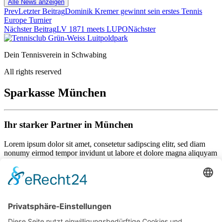
Alle News anzeigen
Prev
Letzter Beitrag
Dominik Kremer gewinnt sein erstes Tennis
Europe Turnier
Nächster Beitrag
LV 1871 meets LUPO
Nächster
Dein Tennisverein in Schwabing
All rights reserved
Sparkasse München
Ihr starker Partner in München
Lorem ipsum dolor sit amet, consetetur sadipscing elitr, sed diam
nonumy eirmod tempor invidunt ut labore et dolore magna aliquyam
erat, sed diam voluptua. At vero eos et accusam et justo duo dolores
et ea rebum. Stet clita kasd gubergren, no sea takimata sanctus est
Lorem ipsum dolor sit amet.
Als Mitglied können Sie mit folgendem Code 25% sparen:
132456789