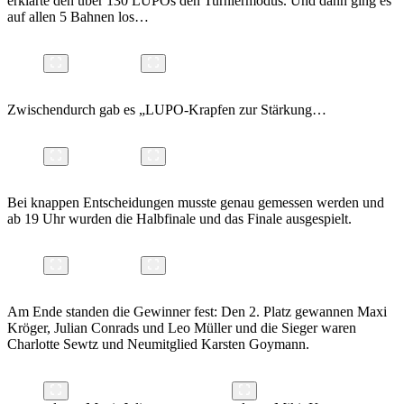
erklärte den über 130 LUPOs den Turniermodus. Und dann ging es
auf allen 5 Bahnen los…
Zwischendurch gab es „LUPO-Krapfen zur Stärkung…
Bei knappen Entscheidungen musste genau gemessen werden und
ab 19 Uhr wurden die Halbfinale und das Finale ausgespielt.
Am Ende standen die Gewinner fest: Den 2. Platz gewannen Maxi
Kröger, Julian Conrads und Leo Müller und die Sieger waren
Charlotte Sewtz und Neumitglied Karsten Goymann.