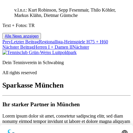
v.l.n.r.: Kurt Robinson, Sepp Fesenmair, Thilo Köhler,
Markus Klähn, Dietmar Güntsche
Text + Fotos: TR
Alle News anzeigen
Prev
Letzter Beitrag
Regionalliga-Heimspiele H75 + H60
Nächster Beitrag
Herren I + Damen II
Nächster
Dein Tennisverein in Schwabing
All rights reserved
Sparkasse München
Ihr starker Partner in München
Lorem ipsum dolor sit amet, consetetur sadipscing elitr, sed diam
nonumy eirmod tempor invidunt ut labore et dolore magna aliquyam
erat, sed diam voluptua. At vero eos et accusam et justo duo dolores
et ea rebum. Stet clita kasd gubergren, no sea takimata sanctus est