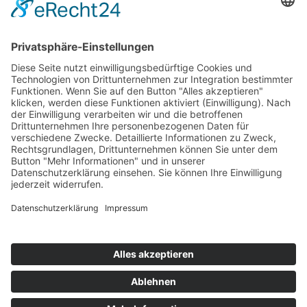
Lorem ipsum dolor sit amet.
Als Mitglied können Sie mit folgendem Code 25% sparen:
132456789
Wir freuen uns auf Ihren Besuch!
Mannschaften
News
Sponsoren
Vorstand / Verein
Historie
Training
Social Life
LUPO im Fokus
Mannschaften
News
Sponsoren
Vorstand / Verein
Historie
Training