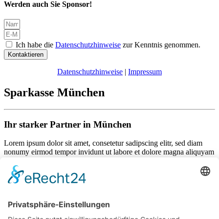
Werden auch Sie Sponsor!
Ich habe die
Datenschutzhinweise
zur Kenntnis genommen.
Kontaktieren
Datenschutzhinweise
|
Impressum
Sparkasse München
Ihr starker Partner in München
Lorem ipsum dolor sit amet, consetetur sadipscing elitr, sed diam
nonumy eirmod tempor invidunt ut labore et dolore magna aliquyam
erat, sed diam voluptua. At vero eos et accusam et justo duo dolores
et ea rebum. Stet clita kasd gubergren, no sea takimata sanctus est
Lorem ipsum dolor sit amet.
Als Mitglied können Sie mit folgendem Code 25% sparen:
132456789