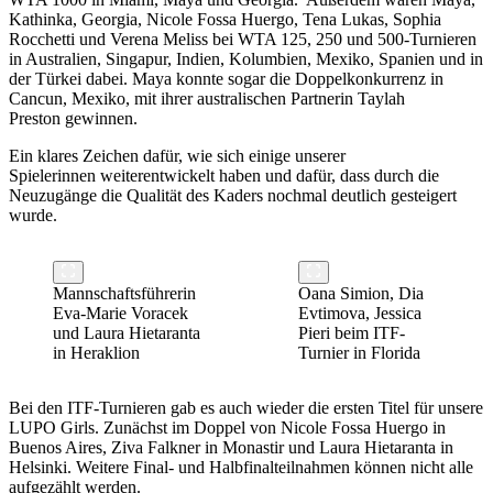
Kathinka, Georgia, Nicole Fossa Huergo, Tena Lukas, Sophia
Rocchetti und Verena Meliss bei WTA 125, 250 und 500-Turnieren
in Australien, Singapur, Indien, Kolumbien, Mexiko, Spanien und in
der Türkei dabei. Maya konnte sogar die Doppelkonkurrenz in
Cancun, Mexiko, mit ihrer australischen Partnerin Taylah
Preston gewinnen.
Ein klares Zeichen dafür, wie sich einige unserer
Spielerinnen weiterentwickelt haben und dafür, dass durch die
Neuzugänge die Qualität des Kaders nochmal deutlich gesteigert
wurde.
Mannschaftsführerin
Oana Simion, Dia
Eva-Marie Voracek
Evtimova, Jessica
und Laura Hietaranta
Pieri beim ITF-
in Heraklion
Turnier in Florida
Bei den ITF-Turnieren gab es auch wieder die ersten Titel für unsere
LUPO Girls. Zunächst im Doppel von Nicole Fossa Huergo in
Buenos Aires, Ziva Falkner in Monastir und Laura Hietaranta in
Helsinki. Weitere Final- und Halbfinalteilnahmen können nicht alle
aufgezählt werden.