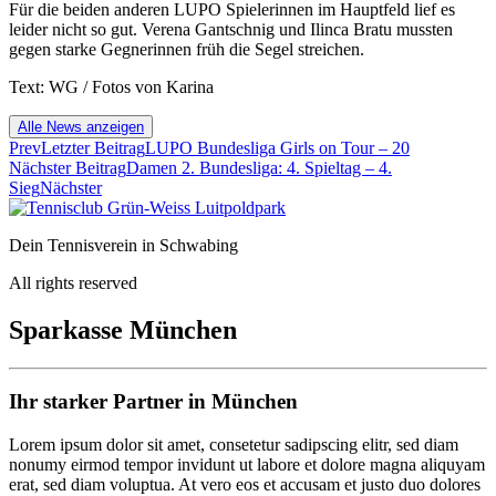
Für die beiden anderen LUPO Spielerinnen im Hauptfeld lief es
leider nicht so gut. Verena Gantschnig und Ilinca Bratu mussten
gegen starke Gegnerinnen früh die Segel streichen.
Text: WG / Fotos von Karina
Alle News anzeigen
Prev
Letzter Beitrag
LUPO Bundesliga Girls on Tour – 20
Nächster Beitrag
Damen 2. Bundesliga: 4. Spieltag – 4.
Sieg
Nächster
Dein Tennisverein in Schwabing
All rights reserved
Sparkasse München
Ihr starker Partner in München
Lorem ipsum dolor sit amet, consetetur sadipscing elitr, sed diam
nonumy eirmod tempor invidunt ut labore et dolore magna aliquyam
erat, sed diam voluptua. At vero eos et accusam et justo duo dolores