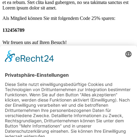
et ea rebum. Stet clita kasd gubergren, no sea takimata sanctus est
Lorem ipsum dolor sit amet.
Als Mitglied können Sie mit folgendem Code 25% sparen:
132456789
Wir freuen uns auf Ihren Besuch!
Mannschaften
News
Sponsoren
Vorstand / Verein
Historie
Training
Social Life
LUPO im Fokus
Mannschaften
News
Sponsoren
Vorstand / Verein
Historie