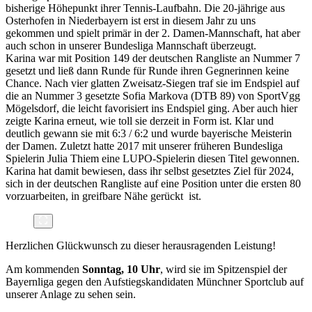
bisherige Höhepunkt ihrer Tennis-Laufbahn. Die 20-jährige aus
Osterhofen in Niederbayern ist erst in diesem Jahr zu uns
gekommen und spielt primär in der 2. Damen-Mannschaft, hat aber
auch schon in unserer Bundesliga Mannschaft überzeugt.
Karina war mit Position 149 der deutschen Rangliste an Nummer 7
gesetzt und ließ dann Runde für Runde ihren Gegnerinnen keine
Chance. Nach vier glatten Zweisatz-Siegen traf sie im Endspiel auf
die an Nummer 3 gesetzte Sofia Markova (DTB 89) von SportVgg
Mögelsdorf, die leicht favorisiert ins Endspiel ging. Aber auch hier
zeigte Karina erneut, wie toll sie derzeit in Form ist. Klar und
deutlich gewann sie mit 6:3 / 6:2 und wurde bayerische Meisterin
der Damen. Zuletzt hatte 2017 mit unserer früheren Bundesliga
Spielerin Julia Thiem eine LUPO-Spielerin diesen Titel gewonnen.
Karina hat damit bewiesen, dass ihr selbst gesetztes Ziel für 2024,
sich in der deutschen Rangliste auf eine Position unter die ersten 80
vorzuarbeiten, in greifbare Nähe gerückt ist.
Herzlichen Glückwunsch zu dieser herausragenden Leistung!
Am kommenden
Sonntag, 10 Uhr
, wird sie im Spitzenspiel der
Bayernliga gegen den Aufstiegskandidaten Münchner Sportclub auf
unserer Anlage zu sehen sein.