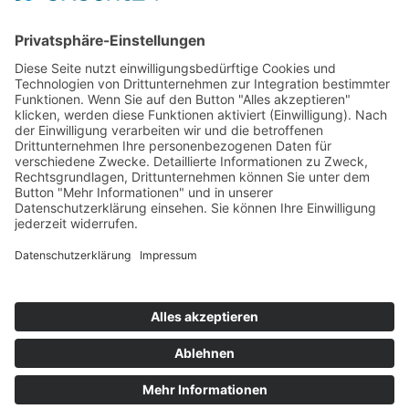
Als Mitglied können Sie mit folgendem Code 25% sparen:
132456789
Wir freuen uns auf Ihren Besuch!
Mannschaften
News
Sponsoren
Vorstand / Verein
Historie
Training
Social Life
LUPO im Fokus
Mannschaften
News
Sponsoren
Vorstand / Verein
Historie
Training
Social Life