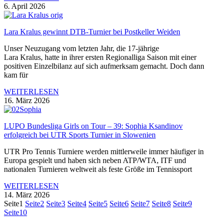
6. April 2026
Lara Kralus gewinnt DTB-Turnier bei Postkeller Weiden
Unser Neuzugang vom letzten Jahr, die 17-jährige
Lara Kralus, hatte in ihrer ersten Regionalliga Saison mit einer
positiven Einzelbilanz auf sich aufmerksam gemacht. Doch dann
kam für
WEITERLESEN
16. März 2026
LUPO Bundesliga Girls on Tour – 39: Sophia Ksandinov
erfolgreich bei UTR Sports Turnier in Slowenien
UTR Pro Tennis Turniere werden mittlerweile immer häufiger in
Europa gespielt und haben sich neben ATP/WTA, ITF und
nationalen Turnieren weltweit als feste Größe im Tennissport
WEITERLESEN
14. März 2026
Seite
1
Seite
2
Seite
3
Seite
4
Seite
5
Seite
6
Seite
7
Seite
8
Seite
9
Seite
10