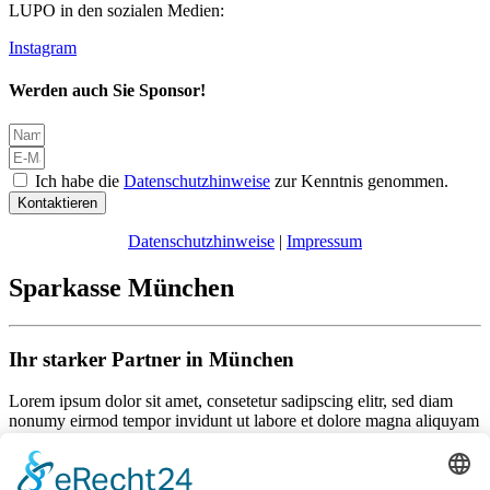
LUPO in den sozialen Medien:
Instagram
Werden auch Sie Sponsor!
Ich habe die
Datenschutzhinweise
zur Kenntnis genommen.
Kontaktieren
Datenschutzhinweise
|
Impressum
Sparkasse München
Ihr starker Partner in München
Lorem ipsum dolor sit amet, consetetur sadipscing elitr, sed diam
nonumy eirmod tempor invidunt ut labore et dolore magna aliquyam
erat, sed diam voluptua. At vero eos et accusam et justo duo dolores
et ea rebum. Stet clita kasd gubergren, no sea takimata sanctus est
Lorem ipsum dolor sit amet.