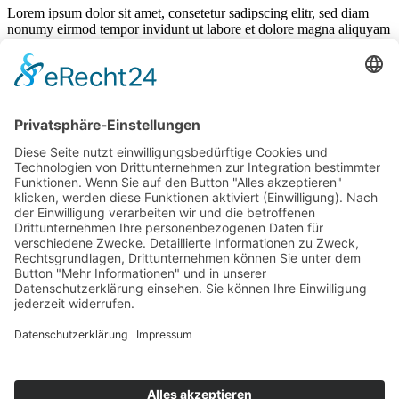
Lorem ipsum dolor sit amet, consetetur sadipscing elitr, sed diam
nonumy eirmod tempor invidunt ut labore et dolore magna aliquyam
erat, sed diam voluptua. At vero eos et accusam et justo duo dolores
et ea rebum. Stet clita kasd gubergren, no sea takimata sanctus est
Lorem ipsum dolor sit amet.
Als Mitglied können Sie mit folgendem Code 25% sparen:
132456789
Wir freuen uns auf Ihren Besuch!
Mannschaften
News
Sponsoren
Vorstand / Verein
Historie
Training
Social Life
LUPO im Fokus
Mannschaften
News