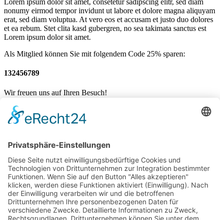
Lorem ipsum dolor sit amet, consetetur sadipscing elitr, sed diam
nonumy eirmod tempor invidunt ut labore et dolore magna aliquyam
erat, sed diam voluptua. At vero eos et accusam et justo duo dolores
et ea rebum. Stet clita kasd gubergren, no sea takimata sanctus est
Lorem ipsum dolor sit amet.
Als Mitglied können Sie mit folgendem Code 25% sparen:
132456789
Wir freuen uns auf Ihren Besuch!
Mannschaften
News
Sponsoren
Vorstand / Verein
Historie
Training
Social Life
LUPO im Fokus
Mannschaften
News