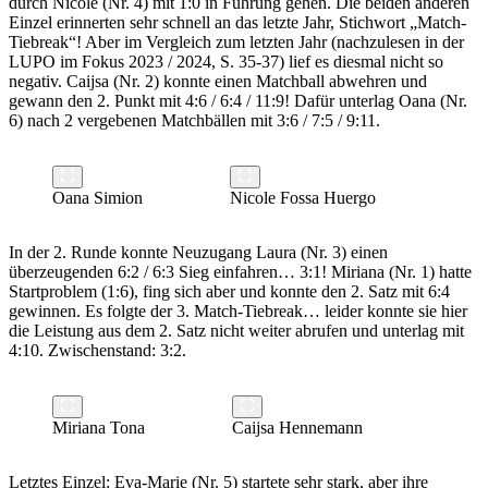
durch Nicole (Nr. 4) mit 1:0 in Führung gehen. Die beiden anderen
Einzel erinnerten sehr schnell an das letzte Jahr, Stichwort „Match-
Tiebreak“! Aber im Vergleich zum letzten Jahr (nachzulesen in der
LUPO im Fokus 2023 / 2024, S. 35-37) lief es diesmal nicht so
negativ. Caijsa (Nr. 2) konnte einen Matchball abwehren und
gewann den 2. Punkt mit 4:6 / 6:4 / 11:9! Dafür unterlag Oana (Nr.
6) nach 2 vergebenen Matchbällen mit 3:6 / 7:5 / 9:11.
Oana Simion
Nicole Fossa Huergo
In der 2. Runde konnte Neuzugang Laura (Nr. 3) einen
überzeugenden 6:2 / 6:3 Sieg einfahren… 3:1! Miriana (Nr. 1) hatte
Startproblem (1:6), fing sich aber und konnte den 2. Satz mit 6:4
gewinnen. Es folgte der 3. Match-Tiebreak… leider konnte sie hier
die Leistung aus dem 2. Satz nicht weiter abrufen und unterlag mit
4:10. Zwischenstand: 3:2.
Miriana Tona
Caijsa Hennemann
Letztes Einzel: Eva-Marie (Nr. 5) startete sehr stark, aber ihre