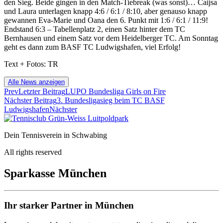
den Sieg. Beide gingen in den Match-Tiebreak (was sonst)… Caijsa
und Laura unterlagen knapp 4:6 / 6:1 / 8:10, aber genauso knapp
gewannen Eva-Marie und Oana den 6. Punkt mit 1:6 / 6:1 / 11:9!
Endstand 6:3 – Tabellenplatz 2, einen Satz hinter dem TC
Bernhausen und einem Satz vor dem Heidelberger TC. Am Sonntag
geht es dann zum BASF TC Ludwigshafen, viel Erfolg!
Text + Fotos: TR
Alle News anzeigen
Prev
Letzter Beitrag
LUPO Bundesliga Girls on Fire
Nächster Beitrag
3. Bundesligasieg beim TC BASF
Ludwigshafen
Nächster
Dein Tennisverein in Schwabing
All rights reserved
Sparkasse München
Ihr starker Partner in München