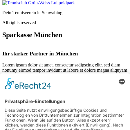
Dein Tennisverein in Schwabing
All rights reserved
Sparkasse München
Ihr starker Partner in München
Lorem ipsum dolor sit amet, consetetur sadipscing elitr, sed diam
nonumy eirmod tempor invidunt ut labore et dolore magna aliquyam
erat, sed diam voluptua. At vero eos et accusam et justo duo dolores
et ea rebum. Stet clita kasd gubergren, no sea takimata sanctus est
Lorem ipsum dolor sit amet.
Als Mitglied können Sie mit folgendem Code 25% sparen:
132456789
Wir freuen uns auf Ihren Besuch!